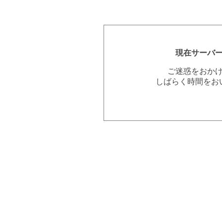
現在サーバ
ご迷惑をおか
しばらく時間をお