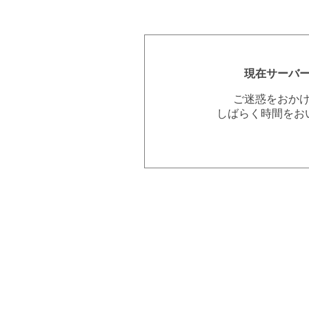
現在サーバ
ご迷惑をおか
しばらく時間をお