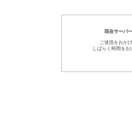
現在サーバ
ご迷惑をおか
しばらく時間をお