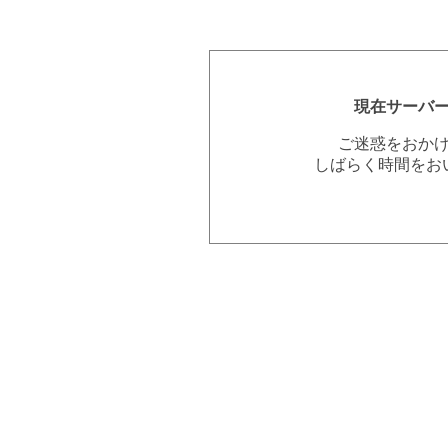
現在サーバ
ご迷惑をおか
しばらく時間をお