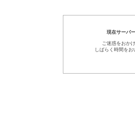
現在サーバ
ご迷惑をおか
しばらく時間をお