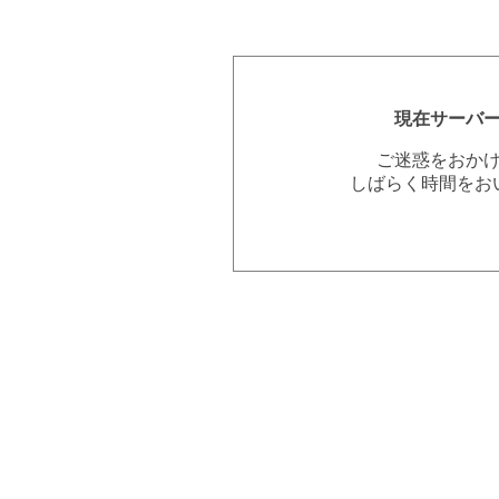
現在サーバ
ご迷惑をおか
しばらく時間をお