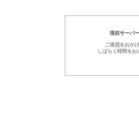
現在サーバ
ご迷惑をおか
しばらく時間をお