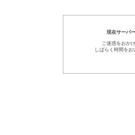
現在サーバ
ご迷惑をおか
しばらく時間をお