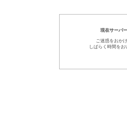
現在サーバ
ご迷惑をおか
しばらく時間をお