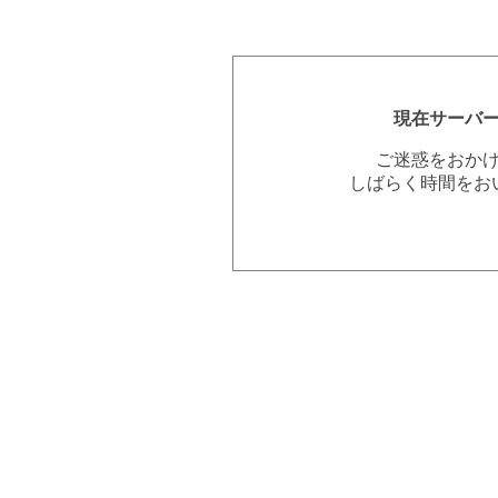
現在サーバ
ご迷惑をおか
しばらく時間をお