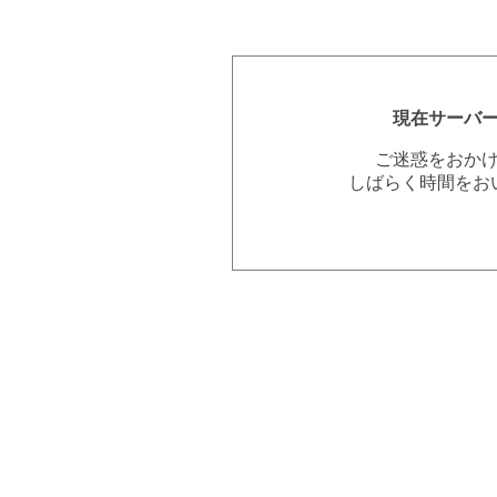
現在サーバ
ご迷惑をおか
しばらく時間をお