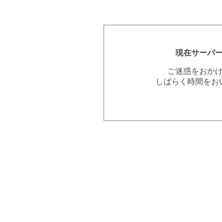
現在サーバ
ご迷惑をおか
しばらく時間をお