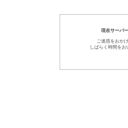
現在サーバ
ご迷惑をおか
しばらく時間をお