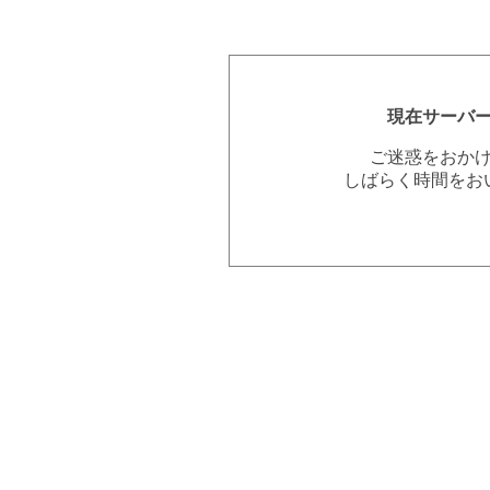
現在サーバ
ご迷惑をおか
しばらく時間をお