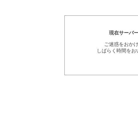
現在サーバ
ご迷惑をおか
しばらく時間をお