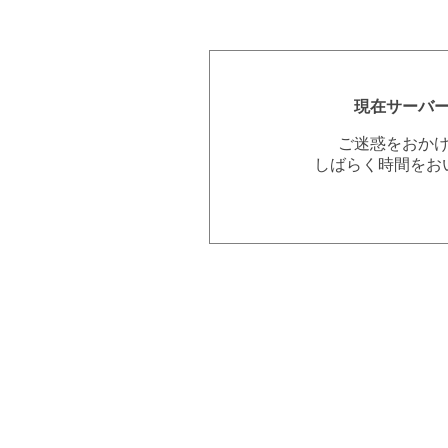
現在サーバ
ご迷惑をおか
しばらく時間をお