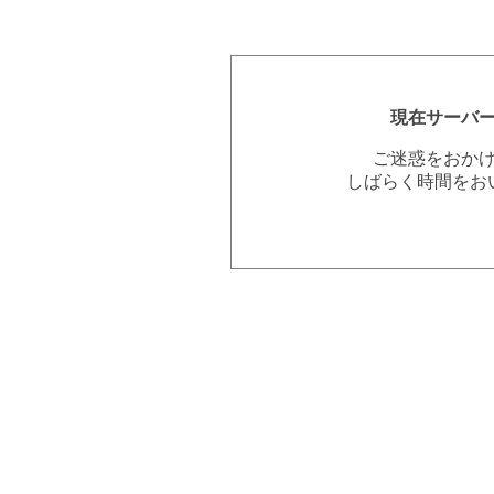
現在サーバ
ご迷惑をおか
しばらく時間をお