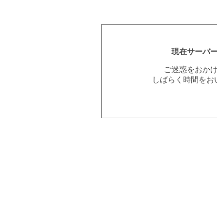
現在サーバ
ご迷惑をおか
しばらく時間をお