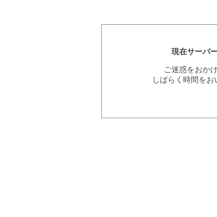
現在サーバ
ご迷惑をおか
しばらく時間をお