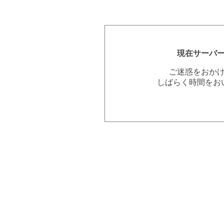
現在サーバ
ご迷惑をおか
しばらく時間をお