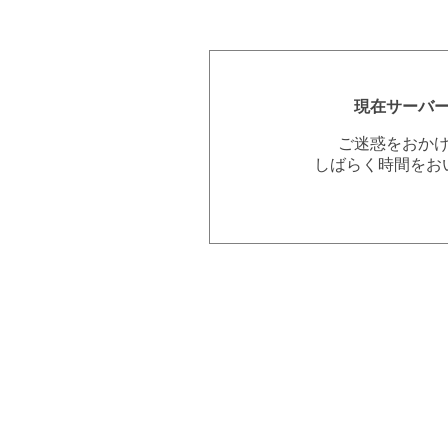
現在サーバ
ご迷惑をおか
しばらく時間をお