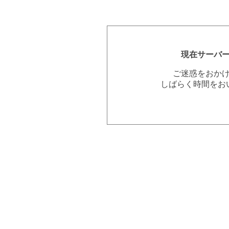
現在サーバ
ご迷惑をおか
しばらく時間をお