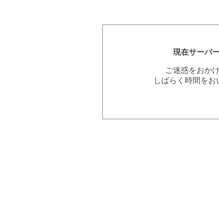
現在サーバ
ご迷惑をおか
しばらく時間をお