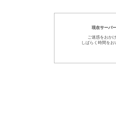
現在サーバ
ご迷惑をおか
しばらく時間をお