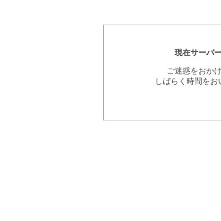
現在サーバ
ご迷惑をおか
しばらく時間をお