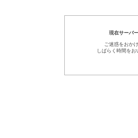
現在サーバ
ご迷惑をおか
しばらく時間をお