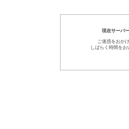
現在サーバ
ご迷惑をおか
しばらく時間をお