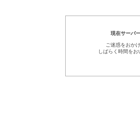
現在サーバ
ご迷惑をおか
しばらく時間をお