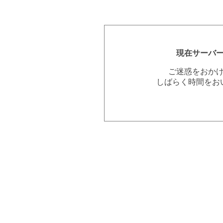
現在サーバ
ご迷惑をおか
しばらく時間をお