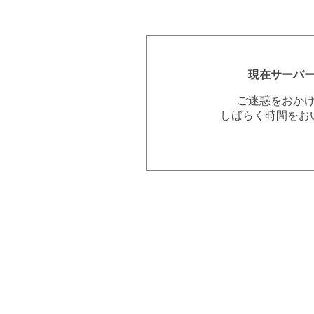
現在サーバ
ご迷惑をおか
しばらく時間をお