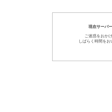
現在サーバ
ご迷惑をおか
しばらく時間をお