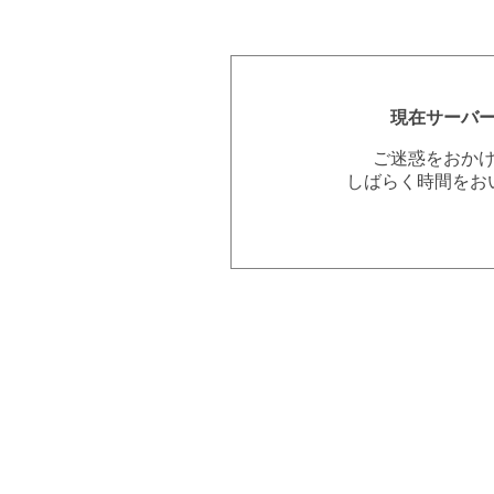
現在サーバ
ご迷惑をおか
しばらく時間をお