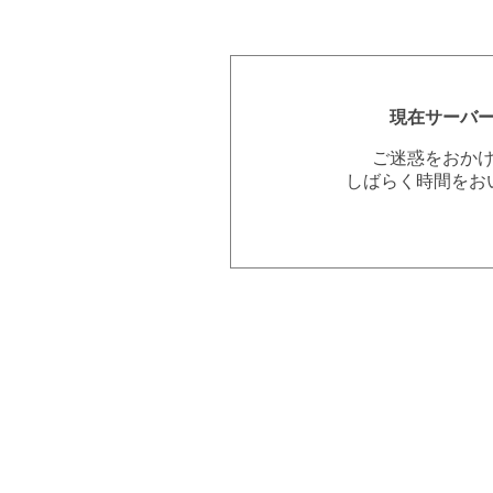
現在サーバ
ご迷惑をおか
しばらく時間をお