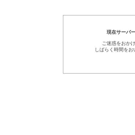
現在サーバ
ご迷惑をおか
しばらく時間をお