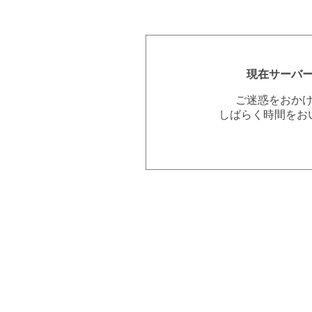
現在サーバ
ご迷惑をおか
しばらく時間をお