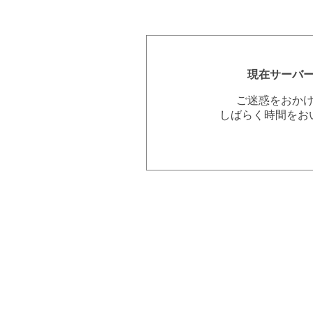
現在サーバ
ご迷惑をおか
しばらく時間をお