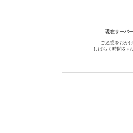
現在サーバ
ご迷惑をおか
しばらく時間をお