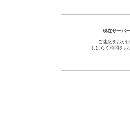
現在サーバ
ご迷惑をおか
しばらく時間をお