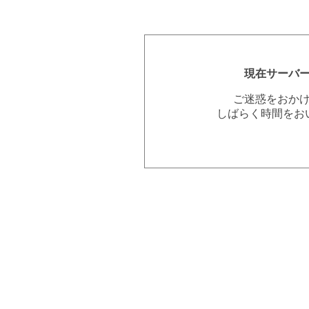
現在サーバ
ご迷惑をおか
しばらく時間をお