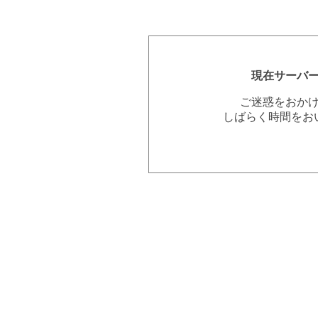
現在サーバ
ご迷惑をおか
しばらく時間をお