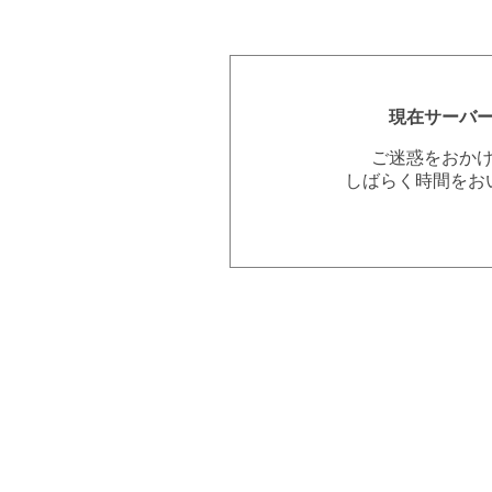
現在サーバ
ご迷惑をおか
しばらく時間をお