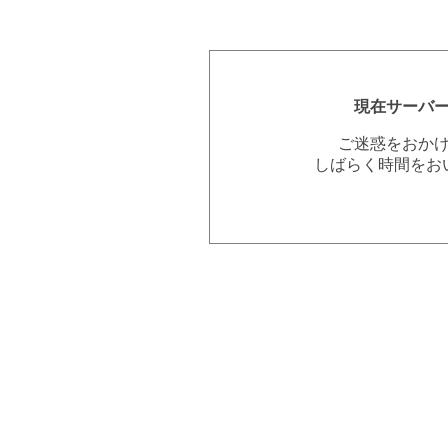
現在サーバ
ご迷惑をおか
しばらく時間をお