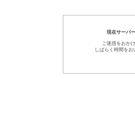
現在サーバ
ご迷惑をおか
しばらく時間をお