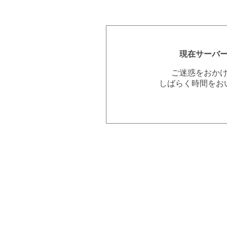
現在サーバ
ご迷惑をおか
しばらく時間をお