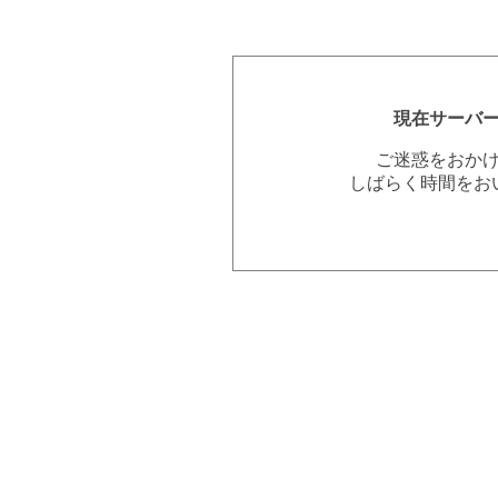
現在サーバ
ご迷惑をおか
しばらく時間をお