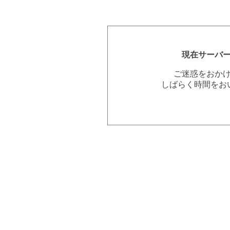
現在サーバ
ご迷惑をおか
しばらく時間をお