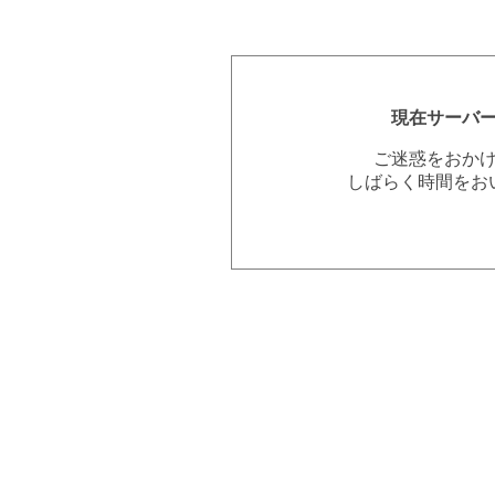
現在サーバ
ご迷惑をおか
しばらく時間をお