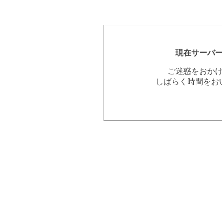
現在サーバ
ご迷惑をおか
しばらく時間をお