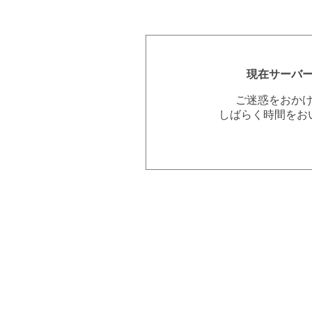
現在サーバ
ご迷惑をおか
しばらく時間をお