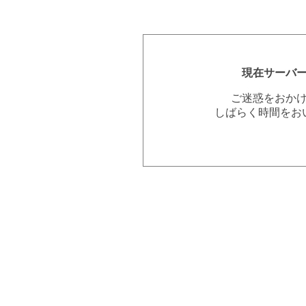
現在サーバ
ご迷惑をおか
しばらく時間をお